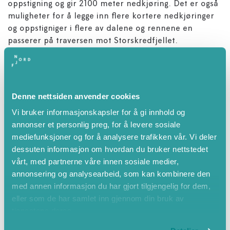
oppstigning og gir 2100 meter nedkjøring. Det er også
muligheter for å legge inn flere kortere nedkjøringer
og oppstigniger i flere av dalene og rennene en
passerer på traversen mot Storskredfjellet.
Utstyr og bekledning
Alpine turski (Randonèe), splittboard eller
telemarkski med feller
Denne nettsiden anvender cookies
Skistøvler
Vi bruker informasjonskapsler for å gi innhold og
Staver
annonser et personlig preg, for å levere sosiale
Skarejern (valgfritt)
mediefunksjoner og for å analysere trafikken vår. Vi deler
Sender/Mottager (skredsøker), spade og søkestang
dessuten informasjon om hvordan du bruker nettstedet
Isøks og stegjern (avhengig av turvalg)
vårt, med partnerne våre innen sosiale medier,
30-40L sekk
annonsering og analysearbeid, som kan kombinere den
Solbriller
med annen informasjon du har gjort tilgjengelig for dem,
Goggles / skibriller
eller som de har samlet inn gjennom din bruk av
Matpakke og drikke for en hel dag
tjenestene deres.
Bekledning for en dag i vinterfjellet.
isolerende undertøy (fortrinnsvis ull)