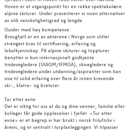
fjorden i Loen til Hoven 1000 meter over havnivå.
Hoven er et utgangspunkt for en rekke spektakulære
alpine skiturer. Under presenterer vi noen alternativer
av ulik vanskelighetsgrad og lengde.
Guider med høy kompetanse
Breogfjell er en av aktørene i Norge som stiller
strengest krav til sertifisering, erfaring og
lokalkjennskap. På alpine skiturer og toppturer
benytter vi kun internasjonalt godkjente
tindevegledere (UIAGM/IFMGA), skivegledere og
tindevegledere under utdanning/aspiranter som kan
vise til solid erfaring over flere år innen krevende
ski-, klatre- og breturer.
Tur etter evne
Det er viktig for oss at du og dine venner, familie eller
kolleger får gode opplevelser i fjellet. «Tur etter
evne» er et begrep vi har brukt i norsk friluftsliv i
årevis, og er sentralt i turplanleggingen. Vi tilpasser