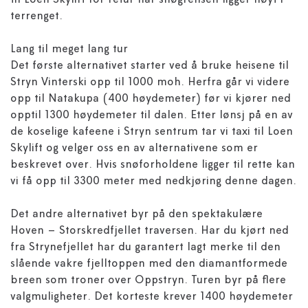
til Loen Skylift for retur når snøgrensen ligger høyt i
terrenget.
Lang til meget lang tur
Det første alternativet starter ved å bruke heisene til
Stryn Vinterski opp til 1000 moh. Herfra går vi videre
opp til Natakupa (400 høydemeter) før vi kjører ned
opptil 1300 høydemeter til dalen. Etter lønsj på en av
de koselige kafeene i Stryn sentrum tar vi taxi til Loen
Skylift og velger oss en av alternativene som er
beskrevet over. Hvis snøforholdene ligger til rette kan
vi få opp til 3300 meter med nedkjøring denne dagen.
Det andre alternativet byr på den spektakulære
Hoven – Storskredfjellet traversen. Har du kjørt ned
fra Strynefjellet har du garantert lagt merke til den
slående vakre fjelltoppen med den diamantformede
breen som troner over Oppstryn. Turen byr på flere
valgmuligheter. Det korteste krever 1400 høydemeter