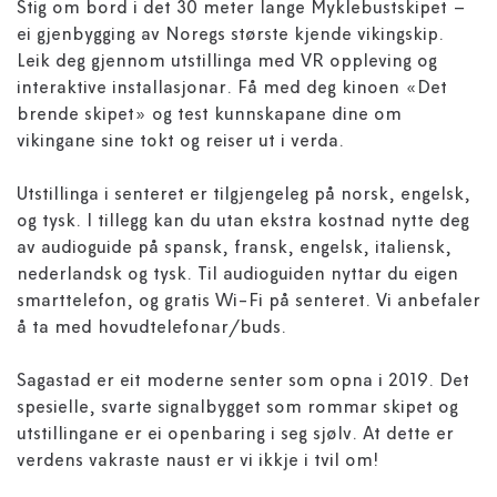
Stig om bord i det 30 meter lange Myklebustskipet –
ei gjenbygging av Noregs største kjende vikingskip.
Leik deg gjennom utstillinga med VR oppleving og
interaktive installasjonar. Få med deg kinoen «Det
brende skipet» og test kunnskapane dine om
vikingane sine tokt og reiser ut i verda.
Utstillinga i senteret er tilgjengeleg på norsk, engelsk,
og tysk. I tillegg kan du utan ekstra kostnad nytte deg
av audioguide på spansk, fransk, engelsk, italiensk,
nederlandsk og tysk. Til audioguiden nyttar du eigen
smarttelefon, og gratis Wi-Fi på senteret. Vi anbefaler
å ta med hovudtelefonar/buds.
Sagastad er eit moderne senter som opna i 2019. Det
spesielle, svarte signalbygget som rommar skipet og
utstillingane er ei openbaring i seg sjølv. At dette er
verdens vakraste naust er vi ikkje i tvil om!