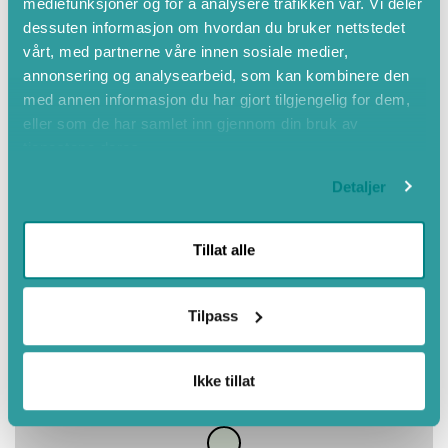
mediefunksjoner og for å analysere trafikken vår. Vi deler
Mai
dessuten informasjon om hvordan du bruker nettstedet
Juni
vårt, med partnerne våre innen sosiale medier,
Juli
annonsering og analysearbeid, som kan kombinere den
August
med annen informasjon du har gjort tilgjengelig for dem,
eller som de har samlet inn gjennom din bruk av
September
tjenestene deres.
Haust
Detaljer
Tillat alle
Tilpass
Ikke tillat