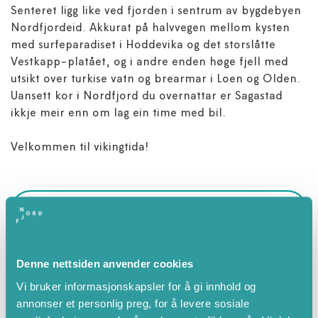
Senteret ligg like ved fjorden i sentrum av bygdebyen
Nordfjordeid. Akkurat på halvvegen mellom kysten
med surfeparadiset i Hoddevika og det storslåtte
Vestkapp-platået, og i andre enden høge fjell med
utsikt over turkise vatn og brearmar i Loen og Olden.
Uansett kor i Nordfjord du overnattar er Sagastad
ikkje meir enn om lag ein time med bil.
Velkommen til vikingtida!
Eigenskapar
Sommar
Denne nettsiden anvender cookies
Vår
Vi bruker informasjonskapsler for å gi innhold og
April
annonser et personlig preg, for å levere sosiale