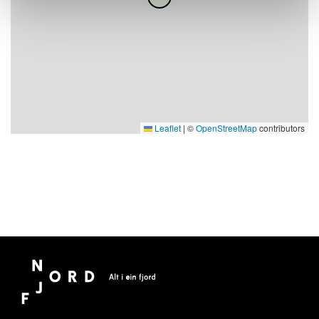
Leaflet
|
©
OpenStreetMap
contributors