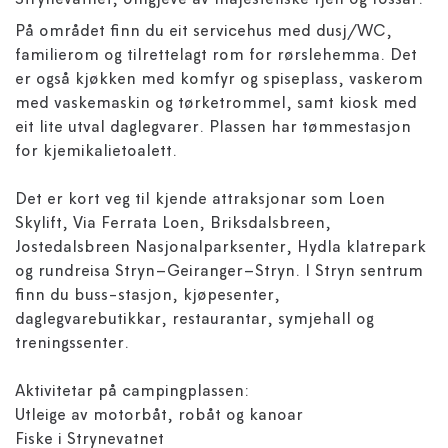
Strynevatnet, omgjeve av majestetiske fjell og fossar.
På området finn du eit servicehus med dusj/WC,
familierom og tilrettelagt rom for rørslehemma. Det
er også kjøkken med komfyr og spiseplass, vaskerom
med vaskemaskin og tørketrommel, samt kiosk med
eit lite utval daglegvarer. Plassen har tømmestasjon
for kjemikalietoalett.
Det er kort veg til kjende attraksjonar som Loen
Skylift, Via Ferrata Loen, Briksdalsbreen,
Jostedalsbreen Nasjonalparksenter, Hydla klatrepark
og rundreisa Stryn–Geiranger–Stryn. I Stryn sentrum
finn du buss-stasjon, kjøpesenter,
daglegvarebutikkar, restaurantar, symjehall og
treningssenter.
Aktivitetar på campingplassen:
Utleige av motorbåt, robåt og kanoar
Fiske i Strynevatnet