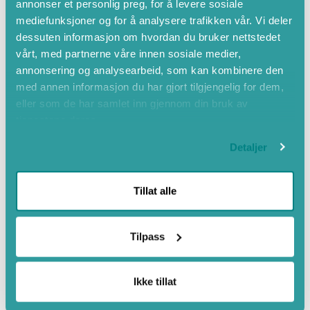
annonser et personlig preg, for å levere sosiale
Mountain hiking
mediefunksjoner og for å analysere trafikken vår. Vi deler
dessuten informasjon om hvordan du bruker nettstedet
Nærme fjellområde
vårt, med partnerne våre innen sosiale medier,
Landleg
annonsering og analysearbeid, som kan kombinere den
Barbeque grills
med annen informasjon du har gjort tilgjengelig for dem,
eller som de har samlet inn gjennom din bruk av
Gratis Wi-Fi
tjenestene deres.
Cycling
Private beach area
Detaljer
Tillat alle
Tilpass
Ikke tillat