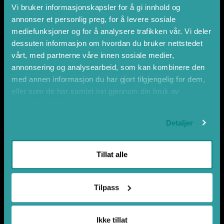
Kontaktinformasjon
Vi bruker informasjonskapsler for å gi innhold og
annonser et personlig preg, for å levere sosiale
Visit Nordfjord
Perhusvegen 24
mediefunksjoner og for å analysere trafikken vår. Vi deler
NO-6783 Stryn
dessuten informasjon om hvordan du bruker nettstedet
mail@nordfjord.no
vårt, med partnerne våre innen sosiale medier,
annonsering og analysearbeid, som kan kombinere den
Info
med annen informasjon du har gjort tilgjengelig for dem,
eller som de har samlet inn gjennom din bruk av
Cookies og personvern
tjenestene deres.
Registere dine arrangement
Detaljer
Bransje
Om Visit Nordfjord AS
Tillat alle
Bli medlem
Berekraft
Tilpass
Travel Trade
Ikke tillat
Last ned