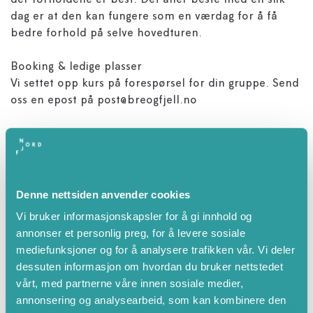
der forholdene er best. Det aller beste med en slik
dag er at den kan fungere som en værdag for å få
bedre forhold på selve hovedturen.
Booking & ledige plasser
Vi settet opp kurs på forespørsel for din gruppe. Send
oss en epost på post@breogfjell.no
Guider med høy kompetanse
Breogfjell er en av aktørene i Norge som stiller
strengest krav til sertifisering, erfaring og
lokalkjennskap. På alpine skiturer og toppturer
Denne nettsiden anvender cookies
benytter vi kun internasjonalt godkjente
Vi bruker informasjonskapsler for å gi innhold og
Tindevegledere (UIAGM/IFMGA) og Tindevegledere
annonser et personlig preg, for å levere sosiale
under utdanning/aspiranter som kan vise til solid
mediefunksjoner og for å analysere trafikken vår. Vi deler
erfaring over flere år innen krevende ski-, klatre- og
dessuten informasjon om hvordan du bruker nettstedet
breturer.
vårt, med partnerne våre innen sosiale medier,
annonsering og analysearbeid, som kan kombinere den
Tur etter evne