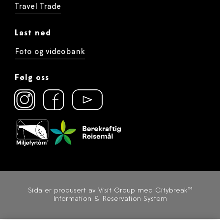
Travel Trade
Last ned
Foto og videobank
Følg oss
Sida er produsert av
Visit Group med Citybreak™
Information & Reservation System