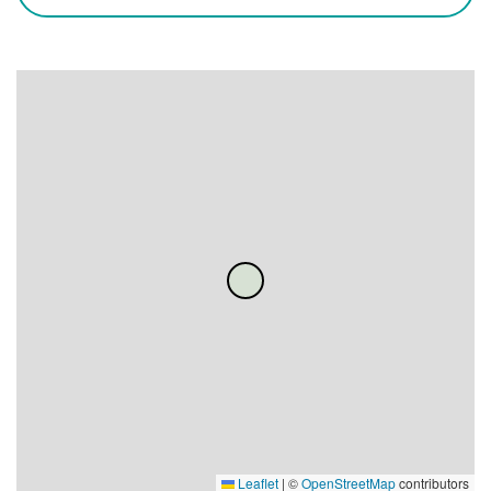
Leaflet
|
©
OpenStreetMap
contributors