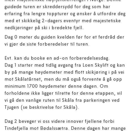
mest majestetiske høyfjellsterrenget i Norge! Denne
guidede turen er skreddersydd for deg som har
erfaring fra lengre toppturer og ønsker å utfordre deg
med et skikkelig 2-dagers eventyr med majestetiske
nedkjøringer på ski i bredekte fjell.
Dag 0 møter du guiden kvelden før for et ferdråd der
vi gjør de siste forberedelser til turen.
Evt. kan du booke en ad-on forberedelsesdag.
Dag 1 starter med tidlig avgang fra Loen Skylift og kan
by på mange høydemeter med flott skikjøring i på vei
mot Skålatårnet, men du må også forvente å gå opp
minimum 1700 høydemeter denne dagen. Om
forholdene ikke ligger tilrette for denne etappen, vil
vi gå den vanlige ruten til Skåla fra parkeringen ved
Tjugen (se beskrivelse for Skåla).
Dag 2 beveger vi oss videre innover fjellene forbi
Tindefjella mot Bødalssætra. Denne dagen har mange