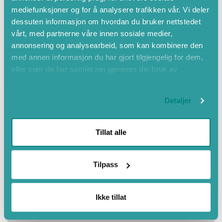
Juli
mediefunksjoner og for å analysere trafikken vår. Vi deler
August
dessuten informasjon om hvordan du bruker nettstedet
vårt, med partnerne våre innen sosiale medier,
September
annonsering og analysearbeid, som kan kombinere den
Oktober
med annen informasjon du har gjort tilgjengelig for dem,
November
eller som de har samlet inn gjennom din bruk av
Desember
tjenestene deres.
Haust
Detaljer
Tillat alle
Tilpass
Ikke tillat