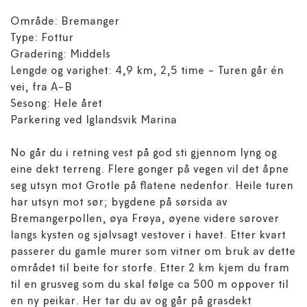
Område: Bremanger
Type: Fottur
Gradering: Middels
Lengde og varighet: 4,9 km, 2,5 time - Turen går én
vei, fra A-B
Sesong: Hele året
Parkering ved Iglandsvik Marina
No går du i retning vest på god sti gjennom lyng og
eine dekt terreng. Flere gonger på vegen vil det åpne
seg utsyn mot Grotle på flatene nedenfor. Heile turen
har utsyn mot sør; bygdene på sørsida av
Bremangerpollen, øya Frøya, øyene videre sørover
langs kysten og sjølvsagt vestover i havet. Etter kvart
passerer du gamle murer som vitner om bruk av dette
området til beite for storfe. Etter 2 km kjem du fram
til en grusveg som du skal følge ca 500 m oppover til
en ny peikar. Her tar du av og går på grasdekt