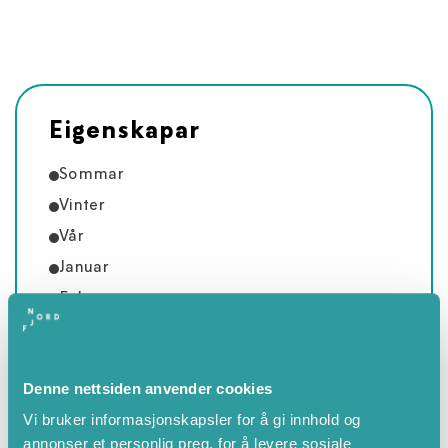
Eigenskapar
Sommar
Vinter
Vår
Januar
Februar
Mars
April
Denne nettsiden anvender cookies
Mai
Vi bruker informasjonskapsler for å gi innhold og
Juni
annonser et personlig preg, for å levere sosiale