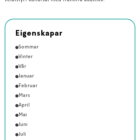
velutstyrt kultursal med framifrå akustikk.
Eigenskapar
Sommar
Vinter
Vår
Januar
Februar
Mars
April
Mai
Juni
Juli