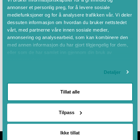
annonser et personlig preg, for å levere sosiale
mediefunksjoner og for å analysere trafikken vår. Vi deler
dessuten informasjon om hvordan du bruker nettstedet
vårt, med partnerne våre innen sosiale medier,
annonsering og analysearbeid, som kan kombinere den
med annen informasjon du har gjort tilgjengelig for dem,
eller som de har samlet inn gjennom din bruk av
tjenestene deres.
Detaljer
Leaflet
|
©
OpenStreetMap
contributors
Tillat alle
Tilpass
Ikke tillat