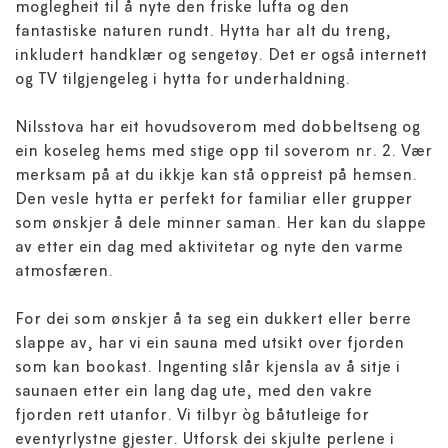
moglegheit til å nyte den friske lufta og den
fantastiske naturen rundt. Hytta har alt du treng,
inkludert handklær og sengetøy. Det er også internett
og TV tilgjengeleg i hytta for underhaldning.
Nilsstova har eit hovudsoverom med dobbeltseng og
ein koseleg hems med stige opp til soverom nr. 2. Vær
merksam på at du ikkje kan stå oppreist på hemsen.
Den vesle hytta er perfekt for familiar eller grupper
som ønskjer å dele minner saman. Her kan du slappe
av etter ein dag med aktivitetar og nyte den varme
atmosfæren.
For dei som ønskjer å ta seg ein dukkert eller berre
slappe av, har vi ein sauna med utsikt over fjorden
som kan bookast. Ingenting slår kjensla av å sitje i
saunaen etter ein lang dag ute, med den vakre
fjorden rett utanfor. Vi tilbyr òg båtutleige for
eventyrlystne gjester. Utforsk dei skjulte perlene i