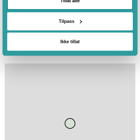
Tillat alle
Eigenskapar
Tilpass
Green Key
Ikke tillat