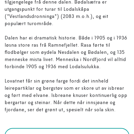
tilgjengelege frå denne dalen. Bødalsætra er
utgangspunkt for turar til Lodalskåpa
("Vestlandsdronninga") (2083 m.o.h.), og eit
populært turområde.
Dalen har ei dramatisk historie. Både i 1905 og i 1936
løsna store ras frå Ramnefjellet. Rasa førte til
flodbølger som øydela Nesdalen og Bødalen, og 135
menneske mista livet. Menneska i Nordfjord vil alltid
forbinde 1905 og 1936 med Lodalsulukka.
Lovatnet får sin grøne farge fordi det innheld
leirepartiklar og bergstøv som er skore ut av isbrear
og ført med elvane. Isbreane knuser kontinuerlig opp
bergartar og steinar. Når dette når innsjøane og
fjordane, ser det grønt ut, spesielt når sola skin.