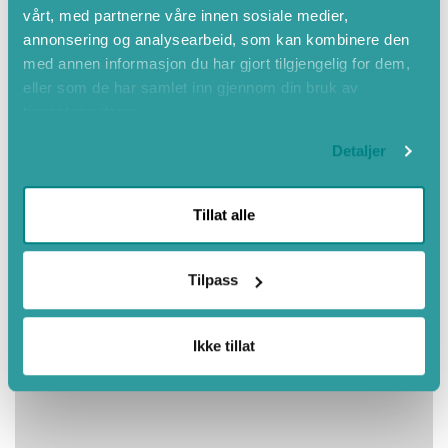
vårt, med partnerne våre innen sosiale medier,
November
annonsering og analysearbeid, som kan kombinere den
Desember
med annen informasjon du har gjort tilgjengelig for dem,
eller som de har samlet inn gjennom din bruk av
Haust
tjenestene deres.
Detaljer
Tillat alle
Tilpass
Ikke tillat