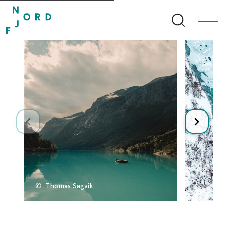
Search bu
©
Thomas Sagvik