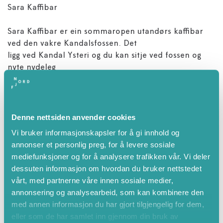
Sara Kaffibar
Sara Kaffibar er ein sommaropen utandørs kaffibar
ved den vakre Kandalsfossen. Det
ligg ved Kandal Ysteri og du kan sitje ved fossen og
nyte nydeleg
spesialkaffi, heimelaga lunsj og sjølvsagt dei populære
vaniljesnurrane.
Her vert det også produkt frå Kandal Ysteri i maten og
både sau og geit
Denne nettsiden anvender cookies
beiter i området rundt kaffibaren. Mykje å sjå og
Vi bruker informasjonskapsler for å gi innhold og
smake på!
annonser et personlig preg, for å levere sosiale
mediefunksjoner og for å analysere trafikken vår. Vi deler
Opningstider, Sara Kaffibar: Juni, Juli og August (t.o.m
dessuten informasjon om hvordan du bruker nettstedet
16. aug). Lør-Søn 11-16
vårt, med partnerne våre innen sosiale medier,
annonsering og analysearbeid, som kan kombinere den
med annen informasjon du har gjort tilgjengelig for dem,
eller som de har samlet inn gjennom din bruk av