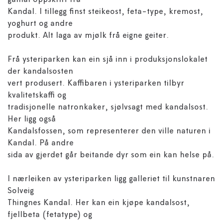
gamal oppskrift frå
Kandal. I tillegg finst steikeost, feta-type, kremost,
yoghurt og andre
produkt. Alt laga av mjølk frå eigne geiter.
Frå ysteriparken kan ein sjå inn i produksjonslokalet
der kandalsosten
vert produsert. Kaffibaren i ysteriparken tilbyr
kvalitetskaffi og
tradisjonelle natronkaker, sjølvsagt med kandalsost.
Her ligg også
Kandalsfossen, som representerer den ville naturen i
Kandal. På andre
sida av gjerdet går beitande dyr som ein kan helse på.
I nærleiken av ysteriparken ligg galleriet til kunstnaren
Solveig
Thingnes Kandal. Her kan ein kjøpe kandalsost,
fjellbeta (fetatype) og