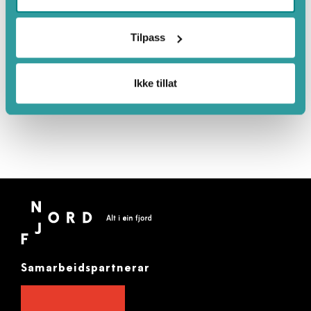
Tilpass
Leaflet
|
©
OpenStreetMap
contributors
Ikke tillat
Samarbeidspartnerar