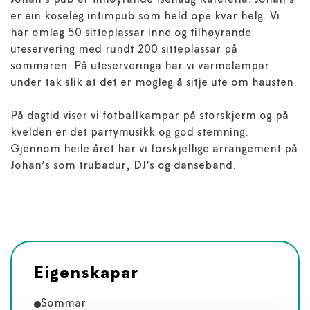
Johan’s pub er tilhøyrande Isehaug Kafeteria. Johan’s
er ein koseleg intimpub som held ope kvar helg. Vi
har omlag 50 sitteplassar inne og tilhøyrande
uteservering med rundt 200 sitteplassar på
sommaren. På uteserveringa har vi varmelampar
under tak slik at det er mogleg å sitje ute om hausten.
På dagtid viser vi fotballkampar på storskjerm og på
kvelden er det partymusikk og god stemning.
Gjennom heile året har vi forskjellige arrangement på
Johan’s som trubadur, DJ’s og danseband.
Eigenskapar
Sommar