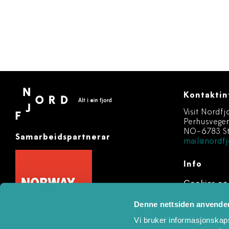
Kontaktin
Visit Nordfj
Perhusvege
NO-6783 St
Samarbeidspartnerar
mail@nordfj
Info
Cookies og
Registere 
Denne nettsiden anvende
Vi bruker informasjonskapsl