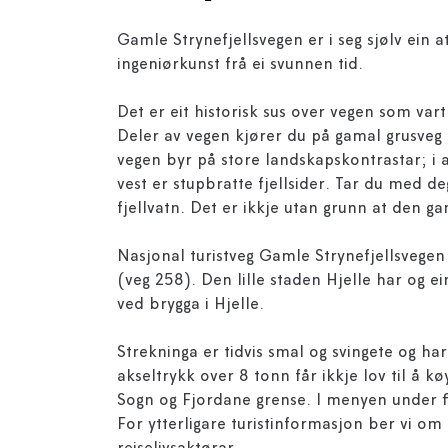
Gamle Strynefjellsvegen er i seg sjølv ein 
ingeniørkunst frå ei svunnen tid.
Det er eit historisk sus over vegen som va
Deler av vegen kjører du på gamal grusveg s
vegen byr på store landskapskontrastar; i a
vest er stupbratte fjellsider. Tar du med de
fjellvatn. Det er ikkje utan grunn at den g
Nasjonal turistveg Gamle Strynefjellsvegen
(veg 258). Den lille staden Hjelle har og ei
ved brygga i Hjelle.
Strekninga er tidvis smal og svingete og h
akseltrykk over 8 tonn får ikkje lov til å 
Sogn og Fjordane grense. I menyen under fi
For ytterligare turistinformasjon ber vi om 