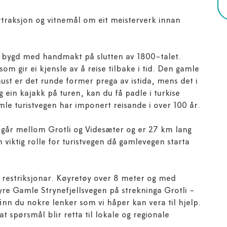
attraksjon og vitnemål om eit meisterverk innan
rt bygd med handmakt på slutten av 1800-talet.
om gir ei kjensle av å reise tilbake i tid. Den gamle
ust er det runde former prega av istida, mens det i
g ein kajakk på turen, kan du få padle i turkise
amle turistvegen har imponert reisande i over 100 år.
 går mellom Grotli og Videsæter og er 27 km lang
n viktig rolle for turistvegen då gamlevegen starta
ar restriksjonar. Køyretøy over 8 meter og med
køyre Gamle Strynefjellsvegen på strekninga Grotli -
nn du nokre lenker som vi håper kan vera til hjelp.
at spørsmål blir retta til lokale og regionale