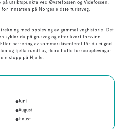
ppe på utsiktspunkta ved Øvstefossen og Videfossen.
 for innsatsen på Norges eldste turistveg.
t strekning med oppleving av gammal veghistorie. Det
len syklar du på grusveg og etter kvart forsvinn
Etter passering av sommarskisenteret får du ei god
n og fjella rundt og fleire flotte fosseopplevingar.
ein stopp på Hjelle.
Juni
August
Haust