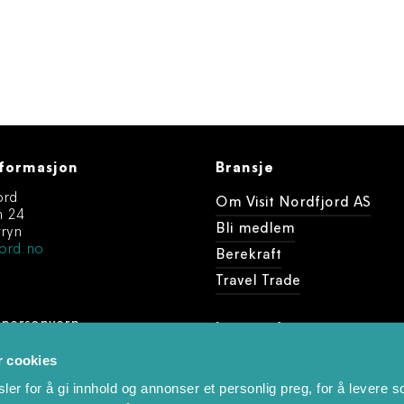
formasjon
Bransje
ord
Om Visit Nordfjord AS
n 24
Bli medlem
ryn
ord.no
Berekraft
Travel Trade
 personvern
Last ned
dine arrangement
r cookies
Foto og videobank
er for å gi innhold og annonser et personlig preg, for å levere s