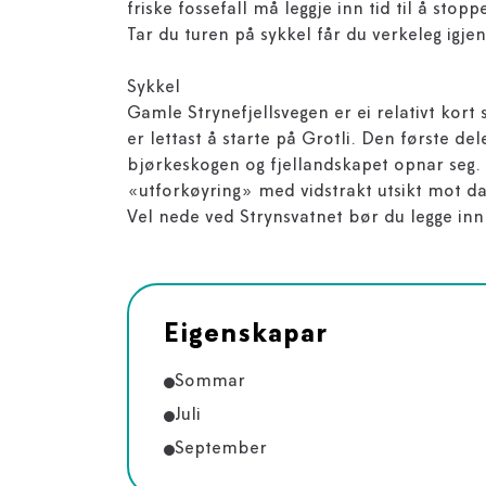
friske fossefall må leggje inn tid til å sto
Tar du turen på sykkel får du verkeleg igjen
Sykkel
Gamle Strynefjellsvegen er ei relativt kor
er lettast å starte på Grotli. Den første de
bjørkeskogen og fjellandskapet opnar seg. 
«utforkøyring» med vidstrakt utsikt mot dale
Vel nede ved Strynsvatnet bør du legge inn 
Eigenskapar
Sommar
Juli
September