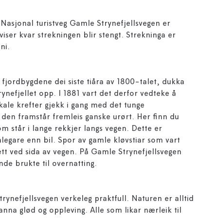
 Nasjonal turistveg Gamle Strynefjellsvegen er
 viser kvar strekningen blir stengt. Strekninga er
ni.
or fjordbygdene dei siste tiåra av 1800-talet, dukka
ynefjellet opp. I 1881 vart det derfor vedteke å
okale krefter gjekk i gang med det tunge
 den framstår fremleis ganske urørt. Her finn du
 står i lange rekkjer langs vegen. Dette er
anlegare enn bil. Spor av gamle kløvstiar som vart
rett ved sida av vegen. På Gamle Strynefjellsvegen
de brukte til overnatting.
Strynefjellsvegen verkeleg praktfull. Naturen er alltid
anna glød og oppleving. Alle som likar nærleik til