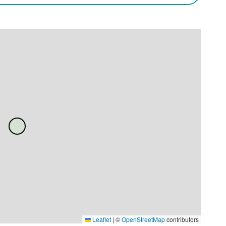
Leaflet
|
©
OpenStreetMap
contributors