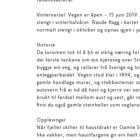
reiselivsaktørar.
Vintervarsel: Vegen er åpen - 15.juni 2019.
stengt i vinterhalvåret. Raude flagg i kartet
normalt stengt i oktober og opnas igjen i ju
Historie
Da turismen tok til å bli ei viktig næring f
dei første tankane om ein kjøreveg over Str
byggje ein veg, og rallarar frå Sverige og l
anleggsarbeidet. Vegen stod klar i 1894, og
gamle handlaga murar, og stabbesteinar som
autovern frå ei tid då hest og kjerre var v
brukt til ferdsel mellom aust og vest, går 
finn du også gamle steinheller som vegfaran
Opplevingar
Når fjellet skifter til haustdrakt er Gamle 
like vakker, men haustfargane gir ein heilt 