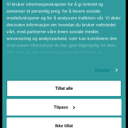
Kontaktinformasjon
Vi bruker informasjonskapsler for å gi innhold og
annonser et personlig preg, for å levere sosiale
Visit Nordfjord
Perhusvegen 24
mediefunksjoner og for å analysere trafikken vår. Vi deler
NO-6783 Stryn
dessuten informasjon om hvordan du bruker nettstedet
mail@nordfjord.no
vårt, med partnerne våre innen sosiale medier,
annonsering og analysearbeid, som kan kombinere den
Info
med annen informasjon du har gjort tilgjengelig for dem,
eller som de har samlet inn gjennom din bruk av
Cookies og personvern
tjenestene deres.
Registere dine arrangement
Detaljer
Bransje
Om Visit Nordfjord AS
Tillat alle
Bli medlem
Berekraft
Tilpass
Travel Trade
Ikke tillat
Last ned