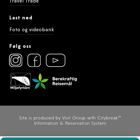
Travel Trade
Last ned
Foto og videobank
Følg oss
Site is produced by
Visit Group
with
Citybreak™
Information & Reservation System