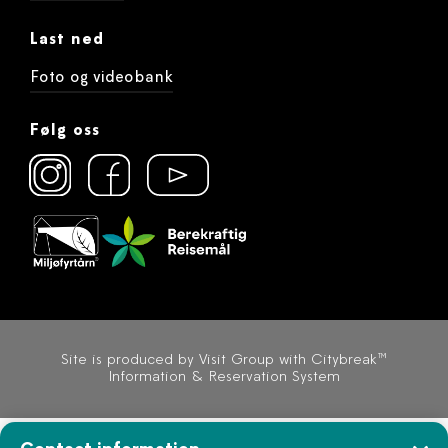
Last ned
Foto og videobank
Følg oss
Site is produced by
Visit Group
with
Citybreak™
Information & Reservation System