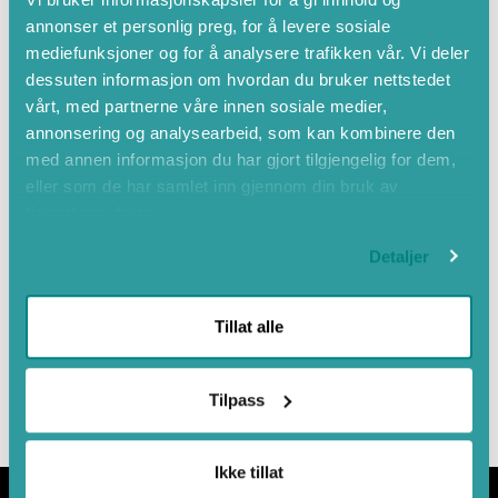
annonser et personlig preg, for å levere sosiale
mediefunksjoner og for å analysere trafikken vår. Vi deler
dessuten informasjon om hvordan du bruker nettstedet
vårt, med partnerne våre innen sosiale medier,
annonsering og analysearbeid, som kan kombinere den
med annen informasjon du har gjort tilgjengelig for dem,
eller som de har samlet inn gjennom din bruk av
tjenestene deres.
Detaljer
Leaflet
|
©
OpenStreetMap
contributors
Tillat alle
Tilpass
Ikke tillat