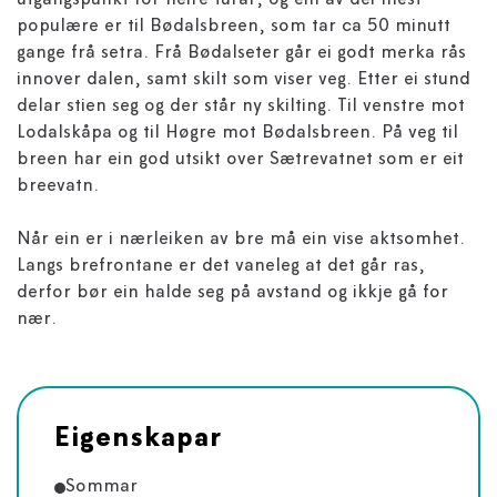
utgangspunkt for fleire turar, og ein av dei mest
populære er til Bødalsbreen, som tar ca 50 minutt
gange frå setra. Frå Bødalseter går ei godt merka rås
innover dalen, samt skilt som viser veg. Etter ei stund
delar stien seg og der står ny skilting. Til venstre mot
Lodalskåpa og til Høgre mot Bødalsbreen. På veg til
breen har ein god utsikt over Sætrevatnet som er eit
breevatn.
Når ein er i nærleiken av bre må ein vise aktsomhet.
Langs brefrontane er det vaneleg at det går ras,
derfor bør ein halde seg på avstand og ikkje gå for
nær.
Eigenskapar
Sommar