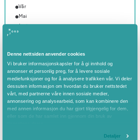
Vår
Mai
Juni
Juli
August
Denne nettsiden anvender cookies
September
Vi bruker informasjonskapsler for å gi innhold og
Haust
annonser et personlig preg, for å levere sosiale
mediefunksjoner og for å analysere trafikken vår. Vi deler
dessuten informasjon om hvordan du bruker nettstedet
vårt, med partnerne våre innen sosiale medier,
annonsering og analysearbeid, som kan kombinere den
med annen informasjon du har gjort tilgjengelig for dem,
eller som de har samlet inn gjennom din bruk av
tjenestene deres.
Detaljer