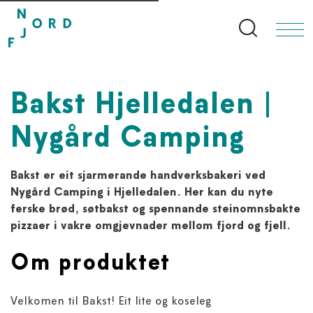
Search bu
Bakst Hjelledalen |
Nygård Camping
Bakst er eit sjarmerande handverksbakeri ved
Nygård Camping i Hjelledalen. Her kan du nyte
ferske brød, søtbakst og spennande steinomnsbakte
pizzaer i vakre omgjevnader mellom fjord og fjell.
Om produktet
Velkomen til Bakst! Eit lite og koseleg