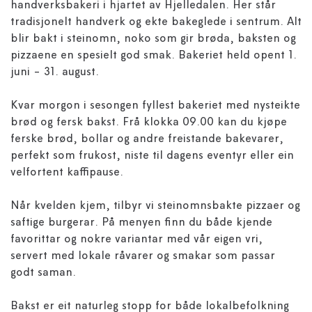
handverksbakeri i hjartet av Hjelledalen. Her står
tradisjonelt handverk og ekte bakeglede i sentrum. Alt
blir bakt i steinomn, noko som gir brøda, baksten og
pizzaene en spesielt god smak. Bakeriet held opent 1.
juni - 31. august.
Kvar morgon i sesongen fyllest bakeriet med nysteikte
brød og fersk bakst. Frå klokka 09.00 kan du kjøpe
ferske brød, bollar og andre freistande bakevarer,
perfekt som frukost, niste til dagens eventyr eller ein
velfortent kaffipause.
Når kvelden kjem, tilbyr vi steinomnsbakte pizzaer og
saftige burgerar. På menyen finn du både kjende
favorittar og nokre variantar med vår eigen vri,
servert med lokale råvarer og smakar som passar
godt saman.
Bakst er eit naturleg stopp for både lokalbefolkning