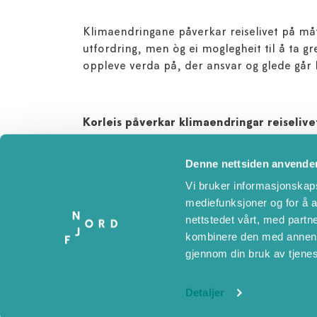
Klimaendringane påverkar reiselivet på måtar
utfordring, men òg ei moglegheit til å ta gr
oppleve verda på, der ansvar og glede går 
Korleis påverkar klimaendringar reiselive
Ekstremvêr, stigande havnivå og endra seson
Denne nettsiden anvende
kystbyar må verne seg mot flaum, og varmeb
Vi bruker informasjonskapsl
dette auka risiko for avlysingar, skadar på
mediefunksjoner og for å a
Samtidig veks medvitet blant gjestene, som 
nettstedet vårt, med part
bedriftene ei unik moglegheit til å tilpasse
kombinere den med annen in
gjennom din bruk av tjene
Våre omsyn for ei berekraftig reiseopple
Detaljer
For reiselivsbedrifter er det avgjerande å 