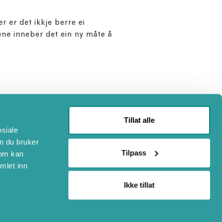
r er det ikkje berre ei
stene inneber det ein ny måte å
dekte fjell mister vintrar,
 reiselivsbedrifter betyr
Tillat alle
osiale
.
n du bruker
nlege reiser. Dette gjev
Tilpass
som kan
mlet inn
Ikke tillat