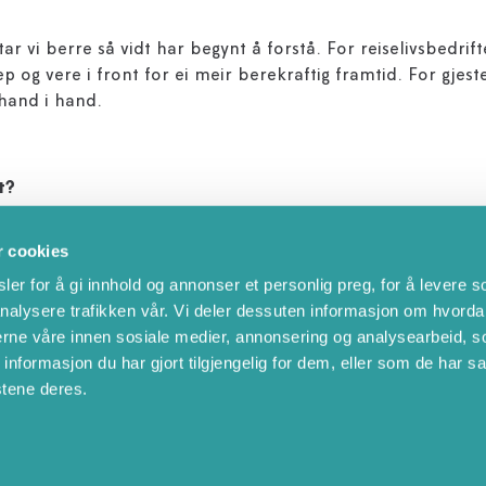
 vi berre så vidt har begynt å forstå. For reiselivsbedrifte
ep og vere i front for ei meir berekraftig framtid. For gje
hand i hand.
t?
gar skapar utfordringar for reisemål over heile verda. Snø
r cookies
ølgjer kan gjere populære reisemål mindre attraktive. For
er for å gi innhold og annonser et personlig preg, for å levere s
 infrastruktur og usikkerheit rundt naturbaserte opplevingar
nalysere trafikken vår. Vi deler dessuten informasjon om hvorda
i stadig større grad ønskjer å velje berekraftige og miljøve
nerne våre innen sosiale medier, annonsering og analysearbeid, 
 seg og skape ein fordel i marknaden.
formasjon du har gjort tilgjengelig for dem, eller som de har sa
stene deres.
ving
forstå og handtere klimaendringane: