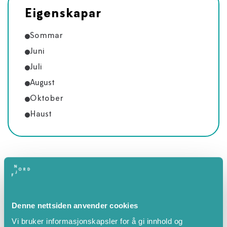
Eigenskapar
Sommar
Juni
Juli
August
Oktober
Haust
Denne nettsiden anvender cookies
Vi bruker informasjonskapsler for å gi innhold og