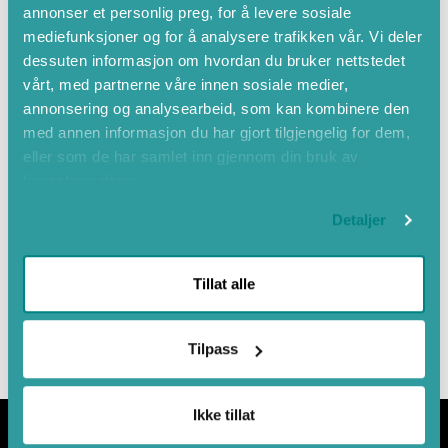
annonser et personlig preg, for å levere sosiale
mediefunksjoner og for å analysere trafikken vår. Vi deler
dessuten informasjon om hvordan du bruker nettstedet
vårt, med partnerne våre innen sosiale medier,
annonsering og analysearbeid, som kan kombinere den
med annen informasjon du har gjort tilgjengelig for dem,
eller som de har samlet inn gjennom din bruk av
tjenestene deres.
Detaljer
Leaflet
|
©
OpenStreetMap
contributors
Tillat alle
Tilpass
Ikke tillat