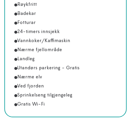
Røykfritt
Badekar
Fotturar
24-timers innsjekk
Vannkoker/Kaffimaskin
Nærme fjellområde
Landleg
Utandørs parkering - Gratis
Nærme elv
Ved fjorden
Sprinkelseng tilgjengeleg
Gratis Wi-Fi