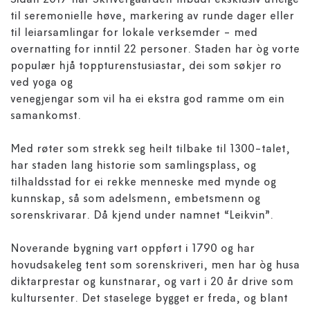
Sidan 2017 har Skrivergaarden tilbudt eksklusiv utleige
til seremonielle høve, markering av runde dager eller
til leiarsamlingar for lokale verksemder - med
overnatting for inntil 22 personer. Staden har òg vorte
populær hjå toppturenstusiastar, dei som søkjer ro
ved yoga og
venegjengar som vil ha ei ekstra god ramme om ein
samankomst.
Med røter som strekk seg heilt tilbake til 1300-talet,
har staden lang historie som samlingsplass, og
tilhaldsstad for ei rekke menneske med mynde og
kunnskap, så som adelsmenn, embetsmenn og
sorenskrivarar. Då kjend under namnet “Leikvin”.
Noverande bygning vart oppført i 1790 og har
hovudsakeleg tent som sorenskriveri, men har òg husa
diktarprestar og kunstnarar, og vart i 20 år drive som
kultursenter. Det staselege bygget er freda, og blant