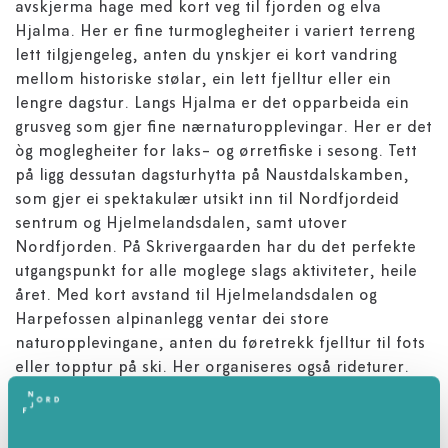
avskjerma hage med kort veg til fjorden og elva
Hjalma. Her er fine turmoglegheiter i variert terreng
lett tilgjengeleg, anten du ynskjer ei kort vandring
mellom historiske stølar, ein lett fjelltur eller ein
lengre dagstur. Langs Hjalma er det opparbeida ein
grusveg som gjer fine nærnaturopplevingar. Her er det
òg moglegheiter for laks- og ørretfiske i sesong. Tett
på ligg dessutan dagsturhytta på Naustdalskamben,
som gjer ei spektakulær utsikt inn til Nordfjordeid
sentrum og Hjelmelandsdalen, samt utover
Nordfjorden. På Skrivergaarden har du det perfekte
utgangspunkt for alle moglege slags aktiviteter, heile
året. Med kort avstand til Hjelmelandsdalen og
Harpefossen alpinanlegg ventar dei store
naturopplevingane, anten du føretrekk fjelltur til fots
eller topptur på ski. Her organiseres også rideturer.
Skrivergaarden har gjennom mange år husa kultur, og
målsetningen er at staden igjen skal verte ein levande,