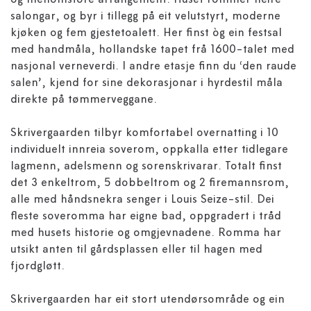
og mellomstore arrangement. Huset rommer fleire
salongar, og byr i tillegg på eit velutstyrt, moderne
kjøken og fem gjestetoalett. Her finst òg ein festsal
med handmåla, hollandske tapet frå 1600-talet med
nasjonal verneverdi. I andre etasje finn du ‘den raude
salen’, kjend for sine dekorasjonar i hyrdestil måla
direkte på tømmerveggane.
Skrivergaarden tilbyr komfortabel overnatting i 10
individuelt innreia soverom, oppkalla etter tidlegare
lagmenn, adelsmenn og sorenskrivarar. Totalt finst
det 3 enkeltrom, 5 dobbeltrom og 2 firemannsrom,
alle med håndsnekra senger i Louis Seize-stil. Dei
fleste soveromma har eigne bad, oppgradert i tråd
med husets historie og omgjevnadene. Romma har
utsikt anten til gårdsplassen eller til hagen med
fjordgløtt.
Skrivergaarden har eit stort utendørsområde og ein