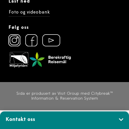
Last ned
Foto og videobank
Følg oss
Sida er produsert av
Visit Group med Citybreak™
Information & Reservation System
Kontakt oss