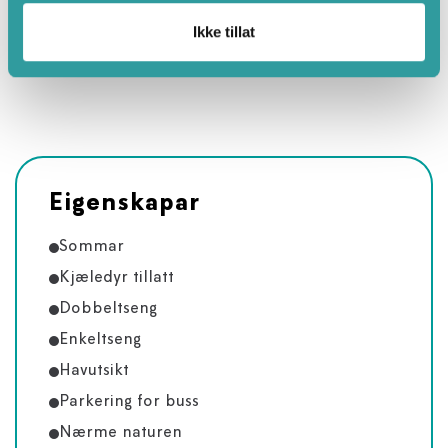
kvart arrangement og sørgjer for at gjestene får ei
uforgløymeleg oppleving.
Ikke tillat
Eigenskapar
Sommar
Kjæledyr tillatt
Dobbeltseng
Enkeltseng
Havutsikt
Parkering for buss
Nærme naturen