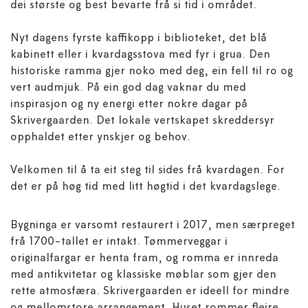
dei største og best bevarte frå si tid i området.
Nyt dagens fyrste kaffikopp i biblioteket, det blå
kabinett eller i kvardagsstova med fyr i grua. Den
historiske ramma gjer noko med deg, ein fell til ro og
vert audmjuk. På ein god dag vaknar du med
inspirasjon og ny energi etter nokre dagar på
Skrivergaarden. Det lokale vertskapet skreddersyr
opphaldet etter ynskjer og behov.
Velkomen til å ta eit steg til sides frå kvardagen. For
det er på høg tid med litt høgtid i det kvardagslege.
Bygninga er varsomt restaurert i 2017, men særpreget
frå 1700-tallet er intakt. Tømmerveggar i
originalfargar er henta fram, og romma er innreda
med antikvitetar og klassiske møblar som gjer den
rette atmosfæra. Skrivergaarden er ideell for mindre