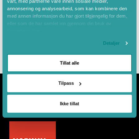
vårt, med partnerne våre innen sosiale medier,
annonsering og analysearbeid, som kan kombinere den
med annen informasjon du har gjort tilgjengelig for dem,
eller som de har samlet inn gjennom din bruk av
Leaflet
|
©
OpenStreetMap
contributors
tjenestene deres.
Detaljer
Tillat alle
Tilpass
Ikke tillat
Samarbeidspartnerar