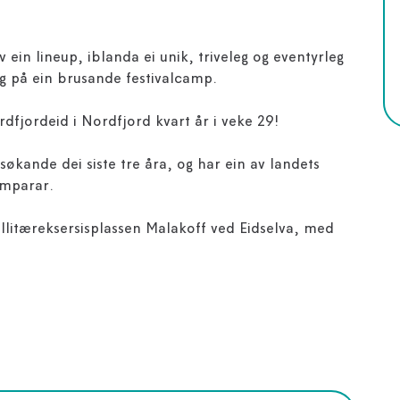
v ein lineup, iblanda ei unik, triveleg og eventyrleg
g på ein brusande festivalcamp.
dfjordeid i Nordfjord kvart år i veke 29!
søkande dei siste tre åra, og har ein av landets
amparar.
illitæreksersisplassen Malakoff ved Eidselva, med