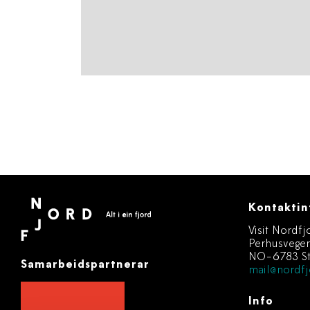
Kontaktin
Visit Nordfj
Perhusvege
NO-6783 St
Samarbeidspartnerar
mail@nordfj
Info