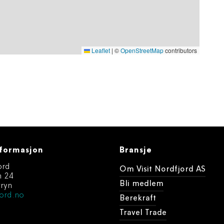
Leaflet
|
©
OpenStreetMap
contributors
formasjon
Bransje
ord
Om Visit Nordfjord AS
n 24
Bli medlem
ryn
ord.no
Berekraft
Travel Trade