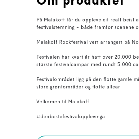
Om produktet
På Malakoff får du oppleve eit realt beist a
festivalstemning - både framfor scenene o
Malakoff Rockfestival vert arrangert på Nor
Festivalen har kvart år hatt over 20.000 be
største festivalcampar med rundt 5.000 c
Festivalområdet ligg på den flotte gamle m
store grøntområder og flotte allear.
Velkomen til Malakoff!
#denbestefestivalopplevinga