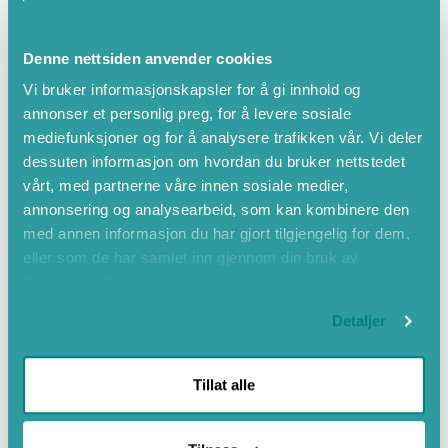
Eigenskapar
Denne nettsiden anvender cookies
Sommar
Vi bruker informasjonskapsler for å gi innhold og
annonser et personlig preg, for å levere sosiale
Kjæledyr tillatt
mediefunksjoner og for å analysere trafikken vår. Vi deler
Badstue
dessuten informasjon om hvordan du bruker nettstedet
Havutsikt
vårt, med partnerne våre innen sosiale medier,
annonsering og analysearbeid, som kan kombinere den
Nærme naturen
med annen informasjon du har gjort tilgjengelig for dem,
Hund
eller som de har samlet inn gjennom din bruk av
Vår
tjenestene deres.
Nærme fjellområde
Detaljer
Landleg
Ved fjorden
Tillat alle
Fjellutsikt
Haust