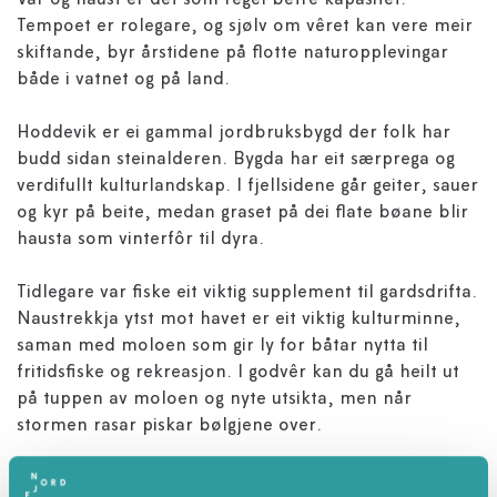
Vår og haust er det som regel betre kapasitet.
Tempoet er rolegare, og sjølv om vêret kan vere meir
skiftande, byr årstidene på flotte naturopplevingar
både i vatnet og på land.
Hoddevik er ei gammal jordbruksbygd der folk har
budd sidan steinalderen. Bygda har eit særprega og
verdifullt kulturlandskap. I fjellsidene går geiter, sauer
og kyr på beite, medan graset på dei flate bøane blir
hausta som vinterfôr til dyra.
Tidlegare var fiske eit viktig supplement til gardsdrifta.
Naustrekkja ytst mot havet er eit viktig kulturminne,
saman med moloen som gir ly for båtar nytta til
fritidsfiske og rekreasjon. I godvêr kan du gå heilt ut
på tuppen av moloen og nyte utsikta, men når
stormen rasar piskar bølgjene over.