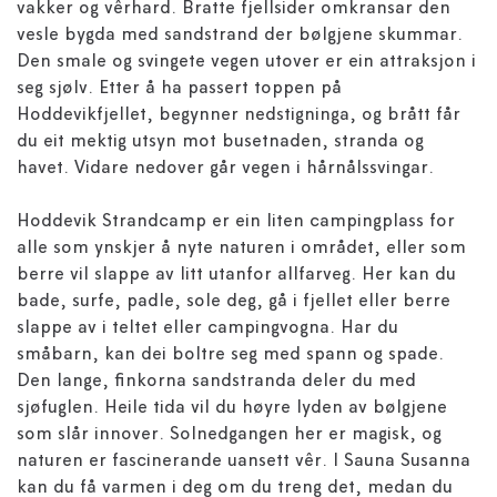
vakker og vêrhard. Bratte fjellsider omkransar den
vesle bygda med sandstrand der bølgjene skummar.
Den smale og svingete vegen utover er ein attraksjon i
seg sjølv. Etter å ha passert toppen på
Hoddevikfjellet, begynner nedstigninga, og brått får
du eit mektig utsyn mot busetnaden, stranda og
havet. Vidare nedover går vegen i hårnålssvingar.
Hoddevik Strandcamp er ein liten campingplass for
alle som ynskjer å nyte naturen i området, eller som
berre vil slappe av litt utanfor allfarveg. Her kan du
bade, surfe, padle, sole deg, gå i fjellet eller berre
slappe av i teltet eller campingvogna. Har du
småbarn, kan dei boltre seg med spann og spade.
Den lange, finkorna sandstranda deler du med
sjøfuglen. Heile tida vil du høyre lyden av bølgjene
som slår innover. Solnedgangen her er magisk, og
naturen er fascinerande uansett vêr. I Sauna Susanna
kan du få varmen i deg om du treng det, medan du