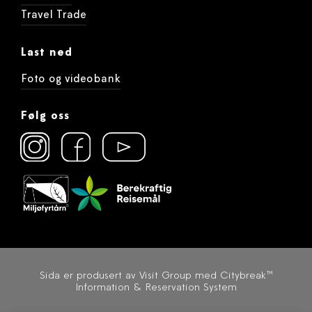
Travel Trade
Last ned
Foto og videobank
Følg oss
Sida er produsert av
Visit Group med Citybreak™
Information & Reservation System