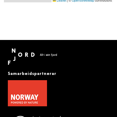
Leaflet
|
©
OpenStreetMap
contributors
Samarbeidspartnerar